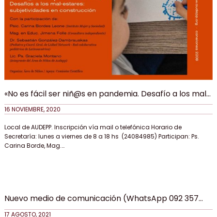
«No es fácil ser niñ@s en pandemia. Desafío a los mal-
estares: subjetividades en construcción». Sábado 28
16 NOVIEMBRE, 2020
de noviembre 10.30 Actividad presencial (cupos
limitados) y vía streaming
Local de AUDEPP. Inscripción vía mail o telefónica Horario de
Secretaría: lunes a viernes de 8 a 18 hs (24084985) Participan: Ps.
Carina Borde, Mag.…
Nuevo medio de comunicación (WhatsApp 092 357
117)
17 AGOSTO, 2021