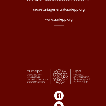
secretariageneral@audepp.org
www.audepp.org