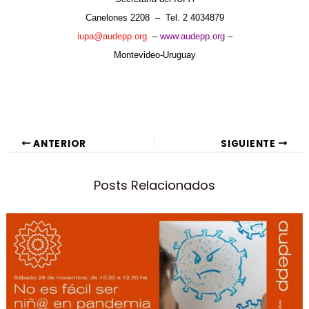
Canelones 2208 – Tel. 2 4034879
iupa@audepp.org
–
www.audepp.org
–
Montevideo-Uruguay
Navegación
ANTERIOR
SIGUIENTE
de
entradas
Posts Relacionados