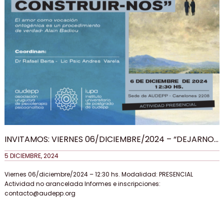
INVITAMOS: VIERNES 06/DICIEMBRE/2024 – “DEJARNOS
CONSTRUIR PARA CONSTRUIR-NOS” – SEMINARIO DE
5 DICIEMBRE, 2024
BION
Viernes 06/diciembre/2024 – 12:30 hs. Modalidad: PRESENCIAL
Actividad no arancelada Informes e inscripciones:
contacto@audepp.org