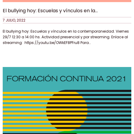
El bullying hoy: Escuelas y vínculos en la
contemporaneidad. Viernes 29 de julio 12.30 Actividad
7 JULIO, 2022
presencial y por streaming (enlace en el texto)
El bullying hoy: Escuelas y vínculos en la contemporaneidad. Viernes
29/7 12:30 a 14:00 hs. Actividad presencial y por streaming. Enlace al
streaming: https://youtu.be/OWkEF8PFru8 Para…