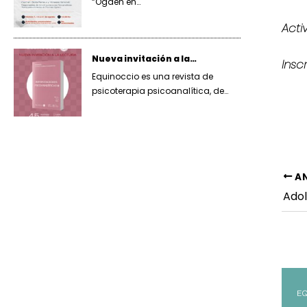
“Ogden en…
Acti
Nueva invitación a la…
Insc
Equinoccio es una revista de
psicoterapia psicoanalítica, de…
Nav
AN
de
ent