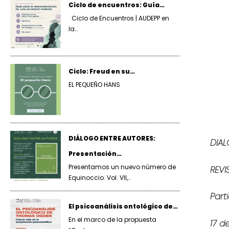
Ciclo de encuentros: Guía…
Ciclo de Encuentros | AUDEPP en
la…
Ciclo: Freud en su…
EL PEQUEÑO HANS
DIÁLOGO ENTRE AUTORES:
DIA
Presentación…
Presentamos un nuevo número de
REVI
Equinoccio. Vol. VII,…
Part
El psicoanálisis ontológico de…
En el marco de la propuesta
17 d