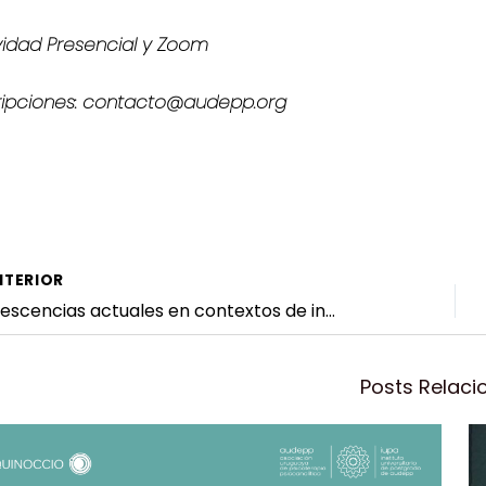
vidad Presencial y Zoom
ripciones: contacto@audepp.org
egación
TERIOR
Adolescencias actuales en contextos de incertidumbre: importancia del acompañamiento y apuntalamiento desde el mundo adulto
radas
Posts Relac