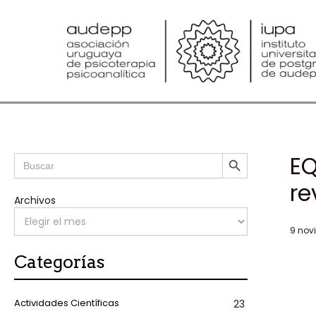
Ir
al
contenido
SEARCH BUTTON
Search
EQ
for:
re
Archivos
9 nov
Categorías
Actividades Científicas
23