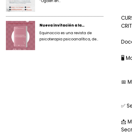
“Ogden en…
CUR
CRI
Nueva invitación a la…
Equinoccio es una revista de
psicoterapia psicoanalítica, de…
Doce
🖥️ 
📅 M
✅ Se
📩 M
Secr