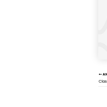
Nav
AN
de
Clas
ent