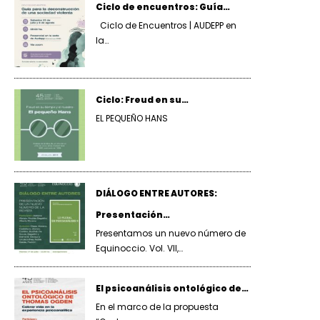
Ciclo de encuentros: Guía…
Ciclo de Encuentros | AUDEPP en
la…
Ciclo: Freud en su…
EL PEQUEÑO HANS
DIÁLOGO ENTRE AUTORES:
Presentación…
Presentamos un nuevo número de
Equinoccio. Vol. VII,…
El psicoanálisis ontológico de…
En el marco de la propuesta