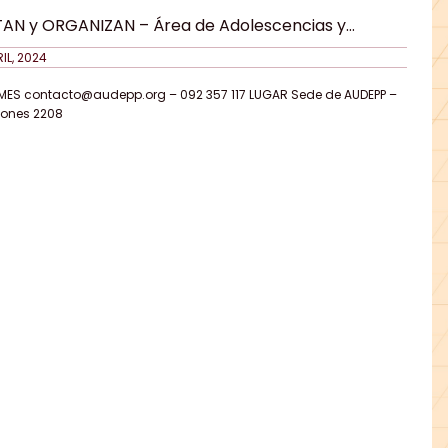
TAN y ORGANIZAN – Área de Adolescencias y
sión Científica de AUDEPP
IL, 2024
MES contacto@audepp.org – 092 357 117 LUGAR Sede de AUDEPP –
ones 2208