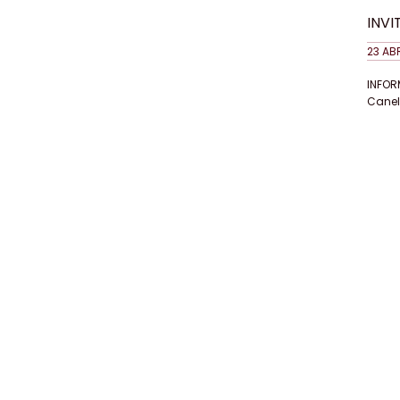
INVI
Comi
23 ABR
INFOR
Canel