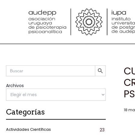
Ir
al
contenido
SEARCH BUTTON
Search
CU
for:
CR
Archivos
PS
Categorías
18 ma
Actividades Científicas
23